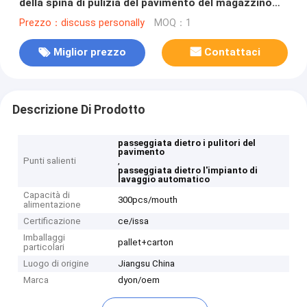
della spina di pulizia del pavimento del magazzino
dell'impianto di lavaggio del pavimento per più
Prezzo：discuss personally
MOQ：1
piccola area
Miglior prezzo
Contattaci
Descrizione Di Prodotto
passeggiata dietro i pulitori del
pavimento
Punti salienti
,
passeggiata dietro l'impianto di
lavaggio automatico
Capacità di
300pcs/mouth
alimentazione
Certificazione
ce/issa
Imballaggi
pallet+carton
particolari
Luogo di origine
Jiangsu China
Marca
dyon/oem