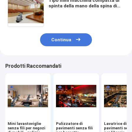
Tipo mini macchina compatta di
spinta della mano della spina di
pulizia del pavimento del
magazzino dell'impianto di
lavaggio del pavimento per più
piccola area
Continua
Prodotti Raccomandati
Mini lavastoviglie
Pulizzatore di
Lavatrice di
senza fili per negozi
pavimenti senza fili
pavimenti senza