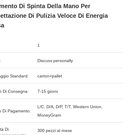
mento Di Spinta Della Mano Per
ettazione Di Pulizia Veloce Di Energia
sa
1
:
Discuss personally
aggio Standard:
carton+pallet
o Di Consegna:
7-15 giorni
L/C, D/A, D/P, T/T, Western Union,
 Di Pagamento:
MoneyGram
tà Di
300 pezzi al mese