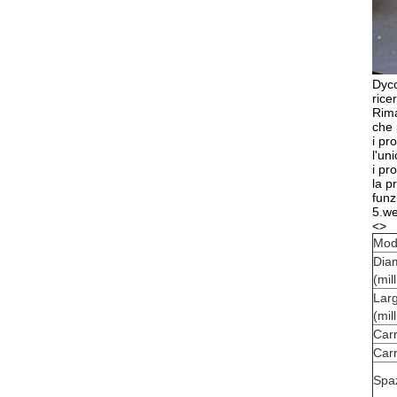
Dyco
rice
Rima
che 
i pr
l'un
i pr
la p
funz
5.we
<>
Mod
Diam
(mil
Larg
(mil
Carr
Carr
Spa