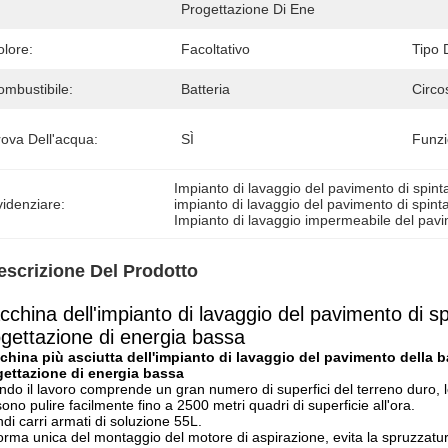
Progettazione Di Ene
olore:
Facoltativo
Tipo D
ombustibile:
Batteria
Circo
rova Dell'acqua:
SÌ
Funzi
Impianto di lavaggio del pavimento di spint
idenziare:
impianto di lavaggio del pavimento di spin
Impianto di lavaggio impermeabile del pavi
escrizione Del Prodotto
china dell'impianto di lavaggio del pavimento di sp
gettazione di energia bassa
hina più asciutta dell'impianto di lavaggio del pavimento della ba
gettazione di energia bassa
do il lavoro comprende un gran numero di superfici del terreno duro, le 
ono pulire facilmente fino a 2500 metri quadri di superficie all'ora.
di carri armati di soluzione 55L.
orma unica del montaggio del motore di aspirazione, evita la spruzzatu