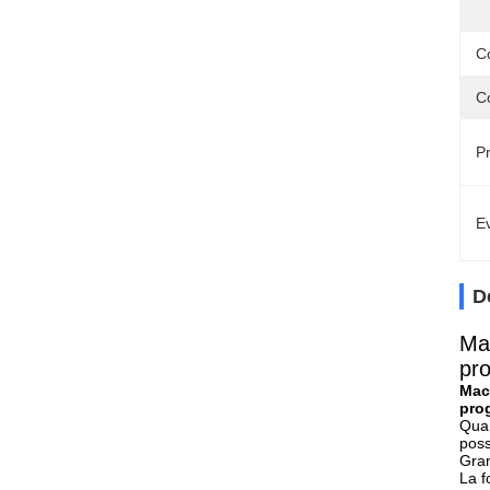
C
C
P
Ev
D
Mac
pro
Macc
pro
Quan
poss
Gran
La f