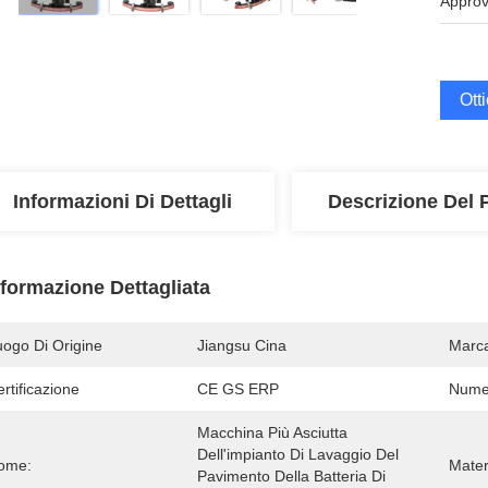
Approv
Ott
Informazioni Di Dettagli
Descrizione Del 
nformazione Dettagliata
uogo Di Origine
Jiangsu Cina
Marc
rtificazione
CE GS ERP
Numer
Macchina Più Asciutta 
Dell'impianto Di Lavaggio Del 
ome:
Mater
Pavimento Della Batteria Di 