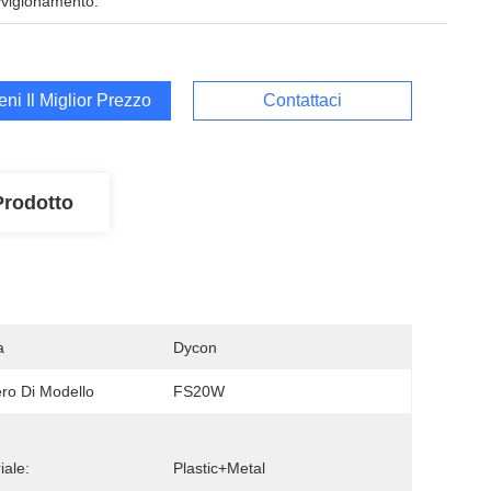
vigionamento:
ieni Il Miglior Prezzo
Contattaci
Prodotto
a
Dycon
o Di Modello
FS20W
iale:
Plastic+Metal