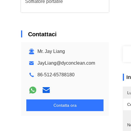
Soffiatore portatile
Contattaci
Mr. Jay Liang
JayLiang@dyconclean.com
86-512-65788180
I
L
Ce
Contatta ora
N