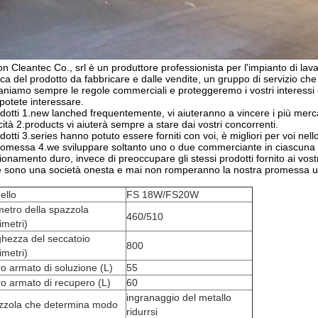
n Cleantec Co., srl è un produttore professionista per l'impianto di lav
rca del prodotto da fabbricare e dalle vendite, un gruppo di servizio ch
niamo sempre le regole commerciali e proteggeremo i vostri interessi
potete interessare.
odotti 1.new lanched frequentemente, vi aiuteranno a vincere i più merca
icità 2.products vi aiuterà sempre a stare dai vostri concorrenti.
odotti 3.series hanno potuto essere forniti con voi, è migliori per voi nell
romessa 4.we sviluppare soltanto uno o due commerciante in ciascuna 
ionamento duro, invece di preoccupare gli stessi prodotti fornito ai vostr
 sono una società onesta e mai non romperanno la nostra promessa una
ello
FS 18W/FS20W
etro della spazzola
460/510
limetri)
hezza del seccatoio
800
limetri)
o armato di soluzione (L)
55
o armato di recupero (L)
60
ingranaggio del metallo
zzola che determina modo
ridurrsi