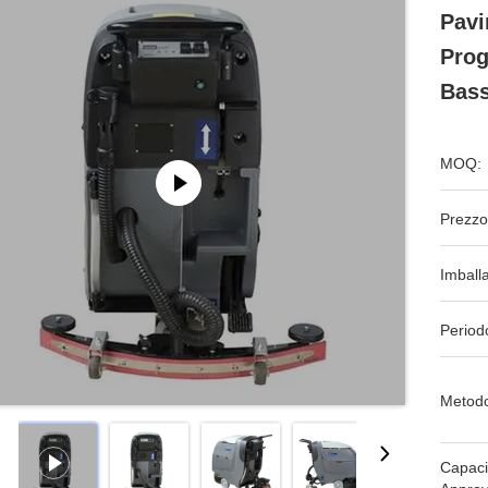
Pavi
Prog
Bas
MOQ:
Prezzo
Imball
Period
Metodo
Capaci