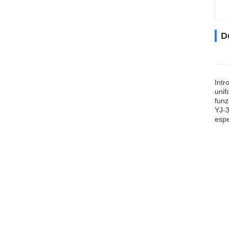
D
Intr
unif
funz
YJ-3
espe