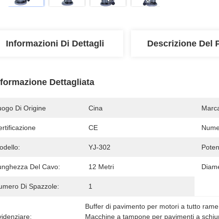
Informazioni Di Dettagli
Descrizione Del 
nformazione Dettagliata
uogo Di Origine
Cina
Marc
rtificazione
CE
Numer
odello:
YJ-302
Poten
unghezza Del Cavo:
12 Metri
Diame
umero Di Spazzole:
1
Buffer di pavimento per motori a tutto rame
idenziare:
Macchine a tampone per pavimenti a schiu