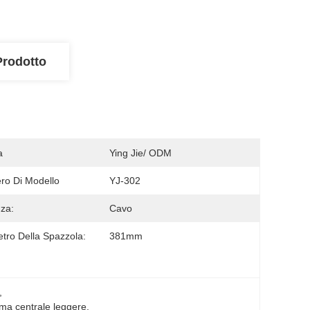
Prodotto
a
Ying Jie/ ODM
o Di Modello
YJ-302
za:
Cavo
tro Della Spazzola:
381mm
, 
ma centrale leggere
, 