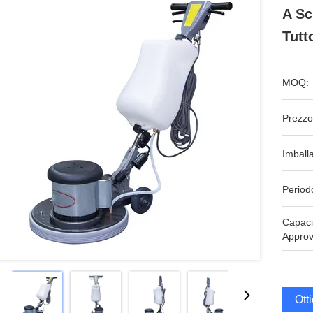
A Sc
Tutt
MOQ:
Prezzo
Imball
Period
Capaci
Approv
Ott