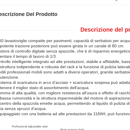
escrizione Del Prodotto
Descrizione del p
60 lavastoviglie compatte per pavimenti, capacità di serbatoio per acq
potente trazione posteriore può essere girata in un canale di 80 cm.
otore di controllo digitale senza spazzole, che è di risparmio energetico
ntare il tempo di lavoro di 1/3.
trollo intelligente integrato ad alte prestazioni, stabile e affidabile, 
struttura indipendente e robusta del rack e la funzione di pulizia laterale 
edili professionali mobili sono adatti a diversi operatori, grande serbatoi
utenzione.
sistema di scaricatura in arco d'acciaio + scaricatura sospesa può adat
enere il miglior stato di assorbimento dell'acqua.
omma di alta qualità, con migliore resistenza all'usura e effetto di rasch
bassa rumorosità e la struttura impermeabile del motore di aspirazione
 centro della spazzola emette acqua, permettendo al liquido di pulizia di
zia senza spruzzi d'acqua.
uipaggiato con una batteria ad alte prestazioni da 118AH, può funziona