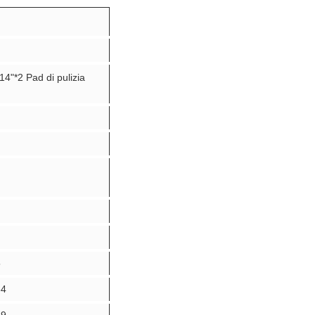
14"*2 Pad di pulizia
5
34