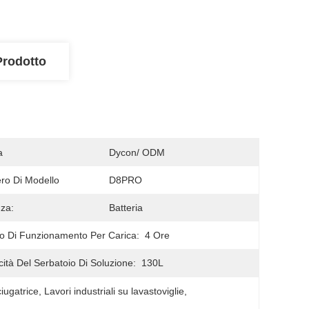
Prodotto
a
Dycon/ ODM
o Di Modello
D8PRO
za:
Batteria
 Di Funzionamento Per Carica:
4 Ore
ità Del Serbatoio Di Soluzione:
130L
ciugatrice
, 
Lavori industriali su lavastoviglie
, 