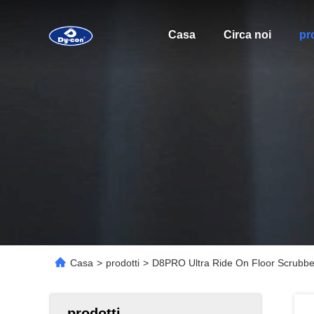
Casa
Circa noi
pr
Casa
>
prodotti
>
D8PRO Ultra Ride On Floor Scrubber D
prodotti