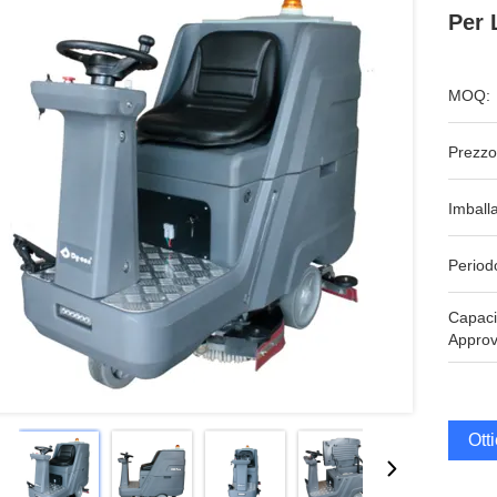
Per 
MOQ:
Prezzo
Imball
Period
Capaci
Approv
Ott