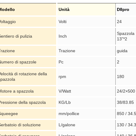
Modello
Unità
D8pro
Voltaggio
Volti
24
Spazzola 
entiero di pulizia
Inch
13"*2
Trazione
Trazione
guida
Numero di spazzole
Pc
2
elocità di rotazione della
rpm
180
spazzola
Motore a spazzola
V/Watt
24/2×500
Pressione della spazzola
KG/Lb
38/83.85
Squeegee
mm/pollice
850 / 34.
Serbatoio di soluzione
L/galone
130 / 34.