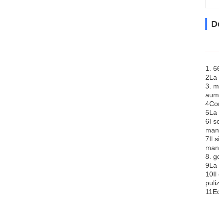
D
1. 6
2La 
3. m
aume
4Con
5La 
6I s
man
7Il 
mant
8. g
9La 
10Il
puli
11Eq