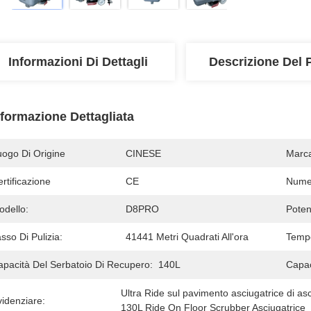
Informazioni Di Dettagli
Descrizione Del 
nformazione Dettagliata
uogo Di Origine
CINESE
Marc
rtificazione
CE
Numer
odello:
D8PRO
Poten
sso Di Pulizia:
41441 Metri Quadrati All'ora
Tempo
apacità Del Serbatoio Di Recupero:
140L
Capac
Ultra Ride sul pavimento asciugatrice di as
idenziare:
130L Ride On Floor Scrubber Asciugatrice