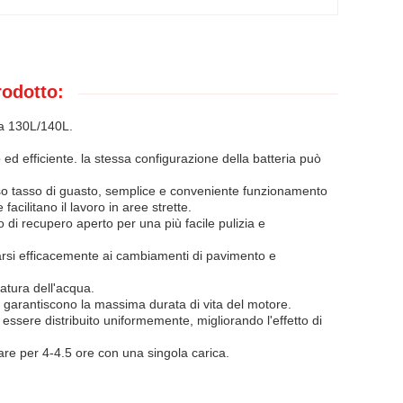
rodotto:
ua 130L/140L.
 ed efficiente. la stessa configurazione della batteria può
basso tasso di guasto, semplice e conveniente funzionamento
facilitano il lavoro in aree strette.
o di recupero aperto per una più facile pulizia e
tarsi efficacemente ai cambiamenti di pavimento e
iatura dell'acqua.
 garantiscono la massima durata di vita del motore.
 essere distribuito uniformemente, migliorando l'effetto di
re per 4-4.5 ore con una singola carica.