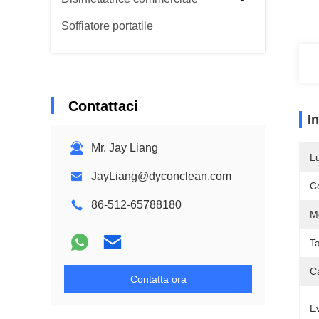
Soffiatore portatile
Contattaci
I
Mr. Jay Liang
L
JayLiang@dyconclean.com
Ce
86-512-65788180
M
Ta
C
Contatta ora
Ev