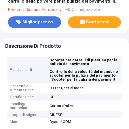
carrello della polvere per la pulizia dei pavimenti in
plastica
Prezzo：Discuss Personally
MOQ：negoziabile
Miglior prezzo
Contattaci
Descrizione Di Prodotto
Scooter per carrelli di plastica per la
pulizia del pavimento
,
Punti salienti
Controllo della velocità del manubrio
scooter per la pulizia del pavimento
,
Scooter per la pulizia dei pavimenti
Capacità di
300 set/set al mese
alimentazione
Certificazione
CE
Imballaggi
Carton+Pallet
particolari
Luogo di origine
CINESE
Marca
Dycon/ ODM