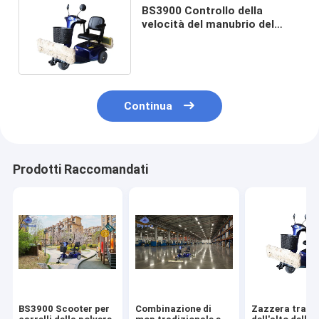
BS3900 Controllo della
velocità del manubrio del
carrello della polvere per la
pulizia dei pavimenti in
plastica
Continua
Prodotti Raccomandati
BS3900 Scooter per
Combinazione di
Zazzera tradi